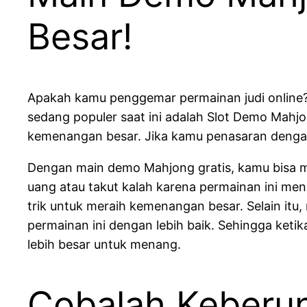
Besar!
Apakah kamu penggemar permainan judi online? J
sedang populer saat ini adalah Slot Demo Mahj
kemenangan besar. Jika kamu penasaran denga
Dengan main demo Mahjong gratis, kamu bisa m
uang atau takut kalah karena permainan ini m
trik untuk meraih kemenangan besar. Selain i
permainan ini dengan lebih baik. Sehingga ket
lebih besar untuk menang.
Cobalah Keberu