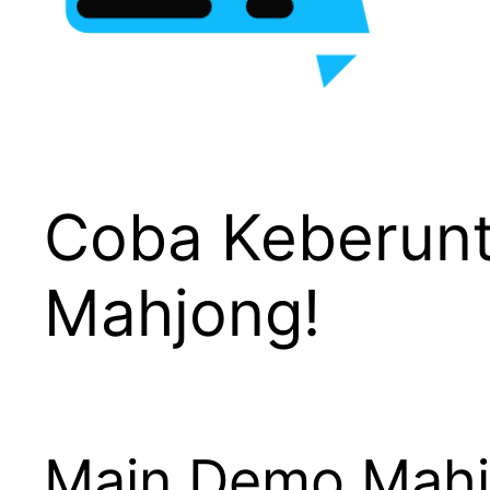
Coba Keberun
Mahjong!
Main Demo Mahj