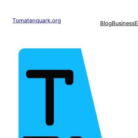
Skip
to
Tomatenquark.org
Blog
Business
E
content