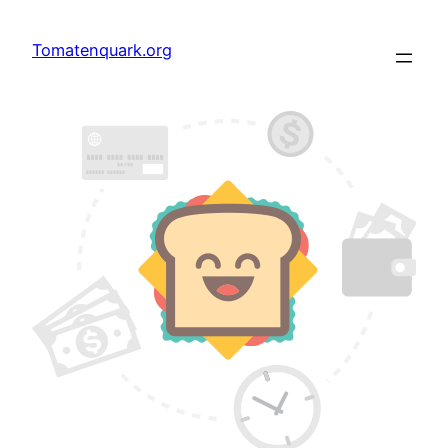
Skip
to
Tomatenquark.org
content