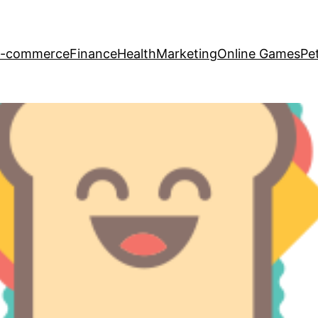
-commerce
Finance
Health
Marketing
Online Games
Pe