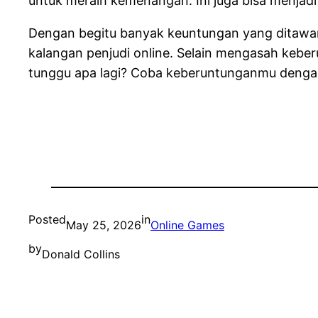
untuk meraih kemenangan. Ini juga bisa menjadi
Dengan begitu banyak keuntungan yang ditawark
kalangan penjudi online. Selain mengasah keb
tunggu apa lagi? Coba keberuntunganmu dengan
Posted
in
May 25, 2026
Online Games
by
Donald Collins