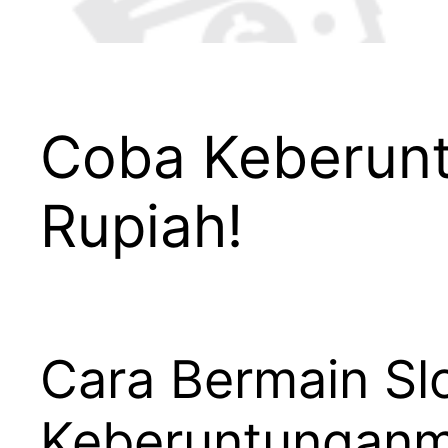
Coba Keberun
Rupiah!
Cara Bermain S
Keberuntunganm