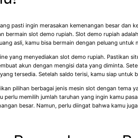
rang pasti ingin merasakan kemenangan besar dan k
bermain slot demo rupiah. Slot demo rupiah adalah
uang asli, kamu bisa bermain dengan peluang untuk
ine yang menyediakan slot demo rupiah. Pastikan situ
embuat akun dengan mengisi data yang diminta. Setel
g tersedia. Setelah saldo terisi, kamu siap untuk b
ikan pilihan berbagai jenis mesin slot dengan tema 
amu perlu memilih jumlah taruhan yang ingin kamu pa
nangan besar. Namun, perlu diingat bahwa kamu jug