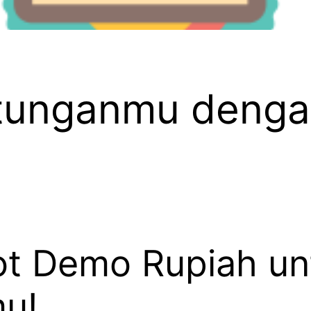
tunganmu denga
lot Demo Rupiah u
u!