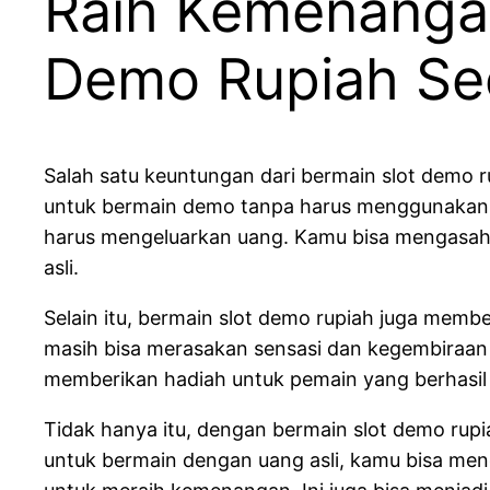
Raih Kemenangan
Demo Rupiah Sec
Salah satu keuntungan dari bermain slot demo r
untuk bermain demo tanpa harus menggunakan u
harus mengeluarkan uang. Kamu bisa mengasa
asli.
Selain itu, bermain slot demo rupiah juga mem
masih bisa merasakan sensasi dan kegembiraan 
memberikan hadiah untuk pemain yang berhasi
Tidak hanya itu, dengan bermain slot demo rup
untuk bermain dengan uang asli, kamu bisa men