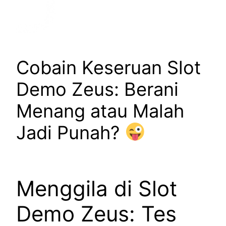
Cobain Keseruan Slot
Demo Zeus: Berani
Menang atau Malah
Jadi Punah?
Menggila di Slot
Demo Zeus: Tes