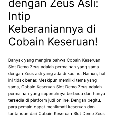
dengan Zeus Asli:
Intip
Keberaniannya di
Cobain Keseruan!
Banyak yang mengira bahwa Cobain Keseruan
Slot Demo Zeus adalah permainan yang sama
dengan Zeus asli yang ada di kasino. Namun, hal
ini tidak benar. Meskipun memiliki tema yang
sama, Cobain Keseruan Slot Demo Zeus adalah
permainan yang sepenuhnya berbeda dan hanya
tersedia di platform judi online. Dengan begitu,
para pemain dapat menikmati keseruan dan
tantangan dari Cobain Keseruan Slot Demo Zeus