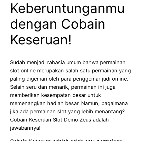
Keberuntunganmu
dengan Cobain
Keseruan!
Sudah menjadi rahasia umum bahwa permainan
slot online merupakan salah satu permainan yang
paling digemari oleh para penggemar judi online.
Selain seru dan menarik, permainan ini juga
memberikan kesempatan besar untuk
memenangkan hadiah besar. Namun, bagaimana
jika ada permainan slot yang lebih menantang?
Cobain Keseruan Slot Demo Zeus adalah
jawabannya!