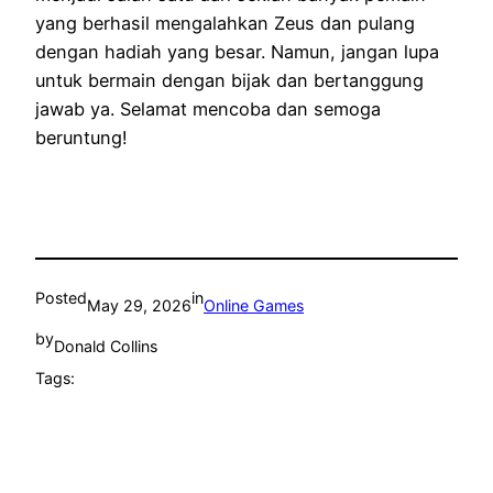
yang berhasil mengalahkan Zeus dan pulang
dengan hadiah yang besar. Namun, jangan lupa
untuk bermain dengan bijak dan bertanggung
jawab ya. Selamat mencoba dan semoga
beruntung!
Posted
in
May 29, 2026
Online Games
by
Donald Collins
Tags: