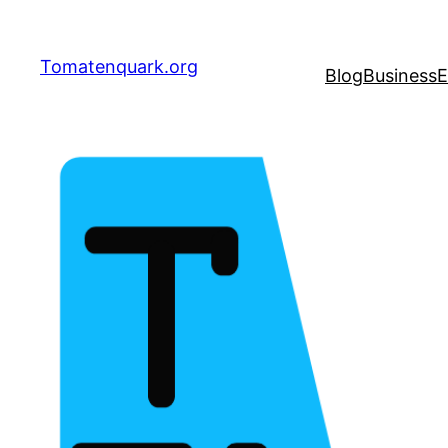
Skip
to
Tomatenquark.org
Blog
Business
E
content