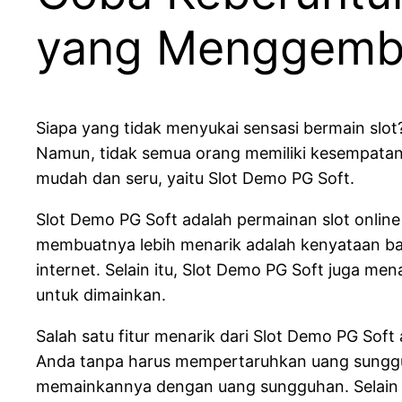
yang Menggembi
Siapa yang tidak menyukai sensasi bermain slot
Namun, tidak semua orang memiliki kesempatan 
mudah dan seru, yaitu Slot Demo PG Soft.
Slot Demo PG Soft adalah permainan slot onlin
membuatnya lebih menarik adalah kenyataan b
internet. Selain itu, Slot Demo PG Soft juga
untuk dimainkan.
Salah satu fitur menarik dari Slot Demo PG So
Anda tanpa harus mempertaruhkan uang sunggu
memainkannya dengan uang sungguhan. Selain i