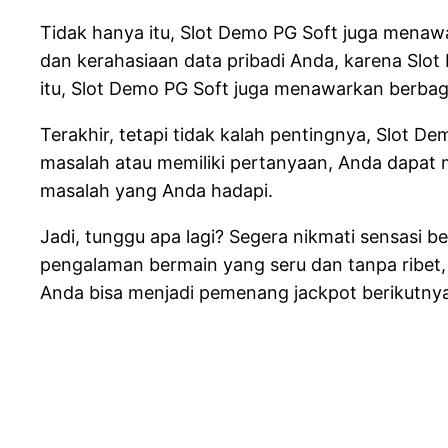
Tidak hanya itu, Slot Demo PG Soft juga mena
dan kerahasiaan data pribadi Anda, karena Slot
itu, Slot Demo PG Soft juga menawarkan berbag
Terakhir, tetapi tidak kalah pentingnya, Slot
masalah atau memiliki pertanyaan, Anda dapa
masalah yang Anda hadapi.
Jadi, tunggu apa lagi? Segera nikmati sensasi 
pengalaman bermain yang seru dan tanpa ribet,
Anda bisa menjadi pemenang jackpot berikutny