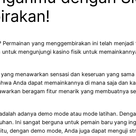
rakan!
? Permainan yang menggembirakan ini telah menjadi f
untuk mengunjungi kasino fisik untuk memainkannya. 
e yang menawarkan sensasi dan keseruan yang sama se
ahwa Anda dapat memainkannya di mana saja dan ka
 menawarkan beragam fitur menarik yang membuatnya
ft adalah adanya demo mode atau mode latihan. Denga
han. Ini sangat berguna untuk pemain baru yang in
tu, dengan demo mode, Anda juga dapat menguji stra