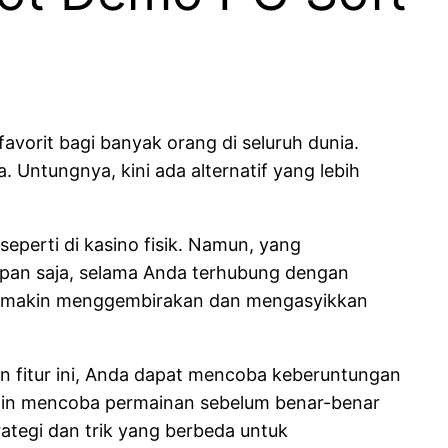
avorit bagi banyak orang di seluruh dunia.
Untungnya, kini ada alternatif yang lebih
perti di kasino fisik. Namun, yang
pan saja, selama Anda terhubung dengan
 semakin menggembirakan dan mengasyikkan
n fitur ini, Anda dapat mencoba keberuntungan
gin mencoba permainan sebelum benar-benar
tegi dan trik yang berbeda untuk