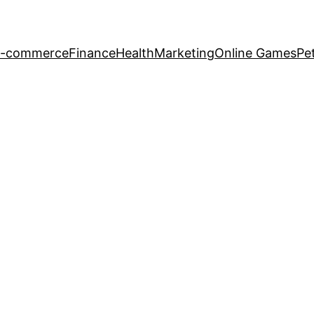
-commerce
Finance
Health
Marketing
Online Games
Pe