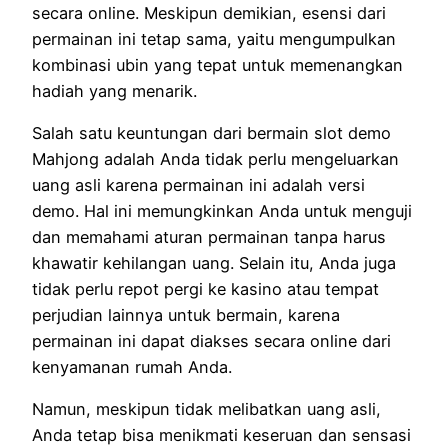
secara online. Meskipun demikian, esensi dari
permainan ini tetap sama, yaitu mengumpulkan
kombinasi ubin yang tepat untuk memenangkan
hadiah yang menarik.
Salah satu keuntungan dari bermain slot demo
Mahjong adalah Anda tidak perlu mengeluarkan
uang asli karena permainan ini adalah versi
demo. Hal ini memungkinkan Anda untuk menguji
dan memahami aturan permainan tanpa harus
khawatir kehilangan uang. Selain itu, Anda juga
tidak perlu repot pergi ke kasino atau tempat
perjudian lainnya untuk bermain, karena
permainan ini dapat diakses secara online dari
kenyamanan rumah Anda.
Namun, meskipun tidak melibatkan uang asli,
Anda tetap bisa menikmati keseruan dan sensasi