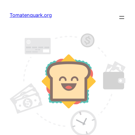
Skip
to
Tomatenquark.org
content