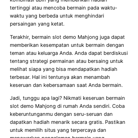
tertinggi atau mencoba bermain pada waktu-
waktu yang berbeda untuk menghindari
persaingan yang ketat.
Terakhir, bermain slot demo Mahjong juga dapat
memberikan kesempatan untuk bermain dengan
teman atau keluarga Anda. Anda dapat berdiskusi
tentang strategi permainan atau bersaing untuk
melihat siapa yang bisa mendapatkan hadiah
terbesar. Hal ini tentunya akan menambah
keseruan dan kebersamaan saat Anda bermain.
Jadi, tunggu apa lagi? Nikmati keseruan bermain
slot demo Mahjong di rumah Anda sendiri. Coba
keberuntunganmu dengan seru-seruan dan
dapatkan hadiah menarik secara gratis. Pastikan
untuk memilih situs yang terpercaya dan
menawarkan pengalaman bermain yang