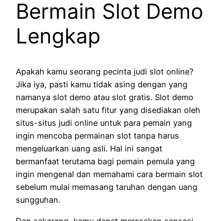
Bermain Slot Demo
Lengkap
Apakah kamu seorang pecinta judi slot online?
Jika iya, pasti kamu tidak asing dengan yang
namanya slot demo atau slot gratis. Slot demo
merupakan salah satu fitur yang disediakan oleh
situs-situs judi online untuk para pemain yang
ingin mencoba permainan slot tanpa harus
mengeluarkan uang asli. Hal ini sangat
bermanfaat terutama bagi pemain pemula yang
ingin mengenal dan memahami cara bermain slot
sebelum mulai memasang taruhan dengan uang
sungguhan.
Dan sekarang, kamu dapat merasakan sensasi