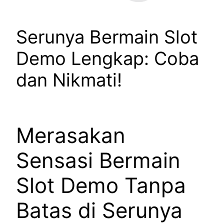
Serunya Bermain Slot
Demo Lengkap: Coba
dan Nikmati!
Merasakan
Sensasi Bermain
Slot Demo Tanpa
Batas di Serunya