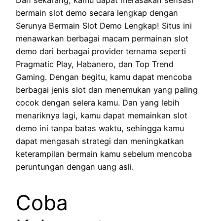
bermain slot demo secara lengkap dengan
Serunya Bermain Slot Demo Lengkap! Situs ini
menawarkan berbagai macam permainan slot
demo dari berbagai provider ternama seperti
Pragmatic Play, Habanero, dan Top Trend
Gaming. Dengan begitu, kamu dapat mencoba
berbagai jenis slot dan menemukan yang paling
cocok dengan selera kamu. Dan yang lebih
menariknya lagi, kamu dapat memainkan slot
demo ini tanpa batas waktu, sehingga kamu
dapat mengasah strategi dan meningkatkan
keterampilan bermain kamu sebelum mencoba
peruntungan dengan uang asli.
Coba